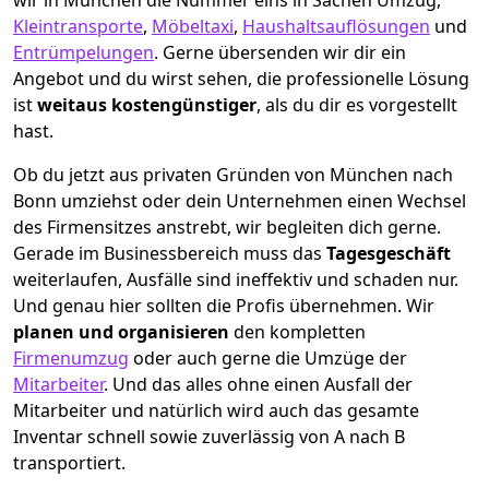
wir in München die Nummer eins in Sachen Umzug,
Kleintransporte
,
Möbeltaxi
,
Haushaltsauflösungen
und
Entrümpelungen
.
Gerne übersenden wir dir ein
Angebot und du wirst sehen, die professionelle Lösung
ist
weitaus kostengünstiger
, als du dir es vorgestellt
hast.
Ob du jetzt aus privaten Gründen von München nach
Bonn umziehst oder dein Unternehmen einen Wechsel
des Firmensitzes anstrebt, wir begleiten dich gerne.
Gerade im Businessbereich muss das
Tagesgeschäft
weiterlaufen, Ausfälle sind ineffektiv und schaden nur.
Und genau hier sollten die Profis übernehmen.
Wir
planen und organisieren
den kompletten
Firmenumzug
oder auch gerne die Umzüge der
Mitarbeiter
. Und das alles ohne einen Ausfall der
Mitarbeiter und natürlich wird auch das gesamte
Inventar schnell sowie zuverlässig von A nach B
transportiert.