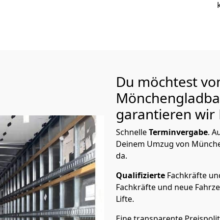
Du möchtest vo
Mönchen­gladb
garantieren wir 
Schnelle
Terminvergabe
.
Au
Deinem Umzug von München 
da.
Qualifizierte
Fachkräfte u
Fachkräfte und neue Fahrze
Lifte.
Eine transparente Preispolit