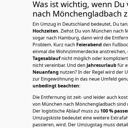
Was ist wichtig, wenn D
nach Mönchen­gladbach
z
Ein Umzug in Deutschland bedeutet, Du tanz
Hochzeiten
. Ziehst Du von München nach 
sogar nach Hamburg, dann wird die Entfer
Problem.
Kurz nach
Feierabend
den Fußbod
einmal die Wohnzimmerdecke anstreichen, da
Tagesablauf
nicht möglich oder komplizier
nicht vereinbar. Und den
Jahresurlaub
für 
Neuanfang
nutzen? In der Regel wird der
zur Eingewöhnung in das neue Umfeld genu
unbedingt beachten
:
Die Entfernung ist zeit- und leider auch kos
von München nach Mönchen­gladbach sind ni
Der logistische Ablauf muss zu
100 % passe
Umzugskiste bedeutet eine weitere Extrafahr
passieren, wird.
Der Umzugstag muss detaill