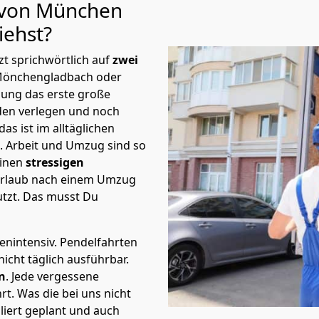
u von München
iehst?
t sprichwörtlich auf
zwei
Mönchen­gladbach oder
nung das erste große
en verlegen und noch
s ist im alltäglichen
t.
Arbeit und Umzug sind so
einen
stressigen
 Urlaub nach einem Umzug
tzt. Das musst Du
tenintensiv. Pendelfahrten
cht täglich ausführbar.
n
. Jede vergessene
t. Was die bei uns nicht
iert geplant und auch