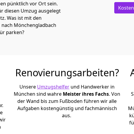
n pünktlich vor Ort sein.
Kosten
ür diesen Umzug ausgelegt
atz. Was ist mit den
n nach Mönchen­gladbach
tür parken?
Renovierungsarbeiten?
Unsere
Umzugshelfer
und Handwerker in
München sind wahre
Meister ihres Fachs
. Von
S
der Wand bis zum Fußboden führen wir alle
r.
Aufgaben kostengünstig und fachmännisch
Mü
le
aus.
k
wir
fü
h