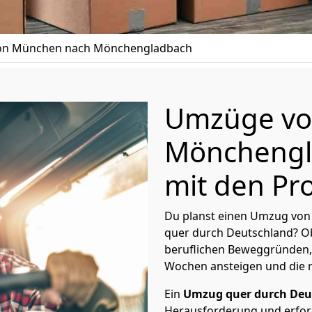
n München nach Mönchen­gladbach
Umzüge vo
Mönchen­gl
mit den Pro
Du planst einen Umzug vo
quer durch Deutschland? Ob
beruflichen Beweggründen,
Wochen ansteigen und die 
Ein
Umzug quer durch Deu
Herausforderung und erford