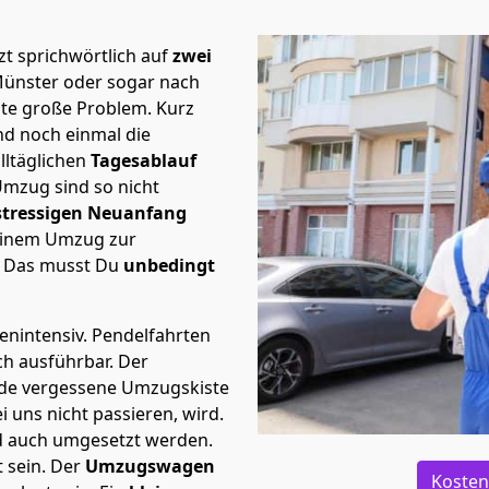
t sprichwörtlich auf
zwei
Münster oder sogar nach
ste große Problem.
Kurz
d noch einmal die
lltäglichen
Tagesablauf
Umzug sind so nicht
stressigen Neuanfang
 einem Umzug zur
. Das musst Du
unbedingt
tenintensiv. Pendelfahrten
ch ausführbar.
Der
Jede vergessene Umzugskiste
i uns nicht passieren, wird.
d auch umgesetzt werden.
 sein. Der
Umzugswagen
Kosten