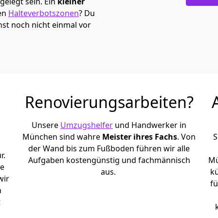
elegt sein. Ein
kleiner
den
Halteverbotszonen
? Du
t noch nicht einmal vor
Renovierungsarbeiten?
Unsere
Umzugshelfer
und Handwerker in
München sind wahre
Meister ihres Fachs
. Von
S
der Wand bis zum Fußboden führen wir alle
r.
Aufgaben kostengünstig und fachmännisch
Mü
le
aus.
k
wir
fü
h
t