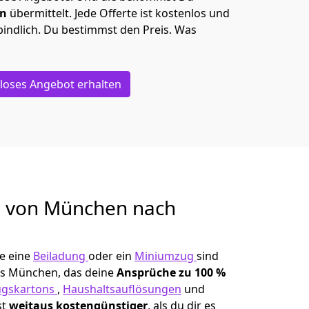
en
übermittelt. Jede Offerte ist kostenlos und
indlich. Du bestimmst den Preis. Was
loses Angebot erhalten
g von
München nach
e eine
Beiladung
oder ein
Miniumzug
sind
s München, das deine
Ansprüche zu 100 %
gskartons
,
Haushaltsauflösungen
und
st
weitaus kostengünstiger
, als du dir es