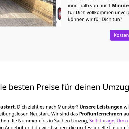
innerhalb von nur
1
Minut
für Dich vollkommen unverb
können wir für Dich tun?
Kosten
Die besten Preise für deinen Umzu
ustart
. Dich zieht es nach Münster?
Unsere Leistungen
wi
reibungslosen Neustart.
Wir sind das
Profiunternehmen
au
München die Nummer eins in Sachen Umzug,
Selfstorage
,
Umzu
in Angebot und du wirst sehen, die professionelle Lösung i