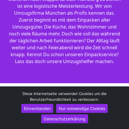
ist eine logistische Meisterleistung. Wir von
Umzugsfirma München als Profis kennen das.
Zuerst beginnt es mit dem Einpacken aller
Umzugsgüter. Die Küche, das Wohnzimmer und
noch viele Räume mehr. Doch wie soll das während
der täglichen Arbeit funktionieren? Der Alltag läuft
weiter und nach Feierabend wird die Zeit schnell
knapp. Kennst Du schon unseren Einpackservice?
Lass das doch unsere Umzugshelfer machen.
Diese Internetseite verwendet Cookies um die
Unser Leistungsangebot hat sich im Laufe der
Benutzerfreundlichkeit zu verbessern.
letzten 10 Jahre entwickelt. Unter der Bezeichnung
Einverstanden
Nur notwendige Cookies
Demontage/Möbelmontage in München verstehen
wir mehr, als nur Kisten schleppen. Kennst Du schon
Datenschutzerklärung
unseren Full-Service? Hier übernehmen wir im